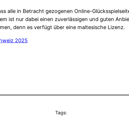
s alle in Betracht gezogenen Online-Glücksspielsei
m ist nur dabei einen zuverlässigen und guten Anbiet
en, denn es verfügt über eine maltesische Lizenz.
chweiz 2025
Tags: