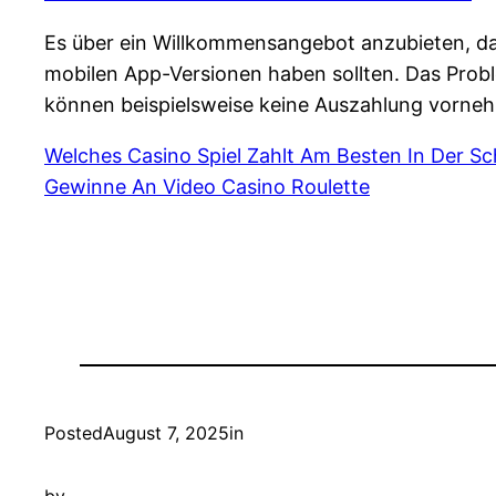
Es über ein Willkommensangebot anzubieten, das
mobilen App-Versionen haben sollten. Das Proble
können beispielsweise keine Auszahlung vornehm
Welches Casino Spiel Zahlt Am Besten In Der S
Gewinne An Video Casino Roulette
Posted
August 7, 2025
in
by