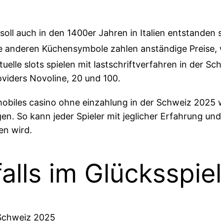
 soll auch in den 1400er Jahren in Italien entstanden 
le anderen Küchensymbole zahlen anständige Preise, 
tuelle slots spielen mit lastschriftverfahren in der S
oviders Novoline, 20 und 100.
biles casino ohne einzahlung in der Schweiz 2025 wir
n. So kann jeder Spieler mit jeglicher Erfahrung und
en wird.
falls im Glücksspie
 Schweiz 2025