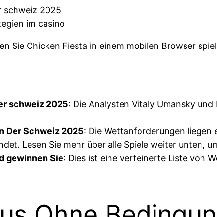
er schweiz 2025
tegien im casino
 Sie Chicken Fiesta in einem mobilen Browser spielen
der schweiz 2025
:
Die Analysten Vitaly Umansky und 
n Der Schweiz 2025
:
Die Wettanforderungen liegen 
et. Lesen Sie mehr über alle Spiele weiter unten, um
nd gewinnen Sie
:
Dies ist eine verfeinerte Liste von 
us Ohne Bedingun