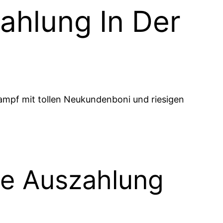
zahlung In Der
ampf mit tollen Neukundenboni und riesigen
ne Auszahlung