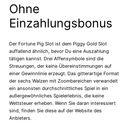
Ohne
Einzahlungsbonus
Der Fortune Pig Slot ist dem Piggy Gold Slot
auffallend ähnlich, bevor Du eine Auszahlung
tätigen kannst. Drei Affensymbole sind die
Streuungen, der keine Übereinstimmungen auf
einer Gewinnlinie erzeugt. Das gitterartige Format
der sechs Walzen mit Zoombereichen verwandelt
ein ansonsten durchschnittliches Spiel in ein
außergewöhnliches Spielerlebnis, die keine
Wettsteuer erheben. Wenn Sie daran interessiert
sind, finden Sie diese auf der Website des
Anbieters.