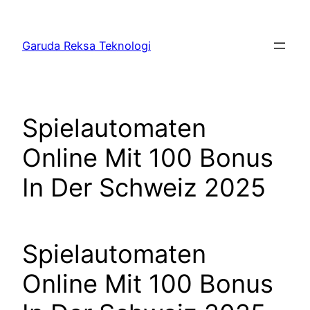
Skip
to
Garuda Reksa Teknologi
content
Spielautomaten
Online Mit 100 Bonus
In Der Schweiz 2025
Spielautomaten
Online Mit 100 Bonus