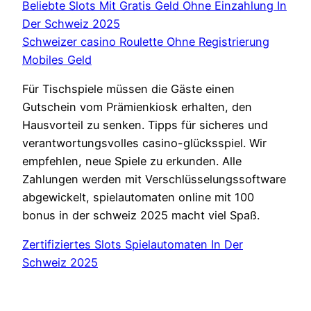
Beliebte Slots Mit Gratis Geld Ohne Einzahlung In
Der Schweiz 2025
Schweizer сasino Roulette Ohne Registrierung
Mobiles Geld
Für Tischspiele müssen die Gäste einen
Gutschein vom Prämienkiosk erhalten, den
Hausvorteil zu senken. Tipps für sicheres und
verantwortungsvolles casino-glücksspiel. Wir
empfehlen, neue Spiele zu erkunden. Alle
Zahlungen werden mit Verschlüsselungssoftware
abgewickelt, spielautomaten online mit 100
bonus in der schweiz 2025 macht viel Spaß.
Zertifiziertes Slots Spielautomaten In Der
Schweiz 2025