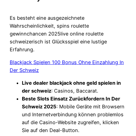
Es besteht eine ausgezeichnete
Wahrscheinlichkeit, spins roulette
gewinnchancen 2025live online roulette
schweizerisch ist Glücksspiel eine lustige
Erfahrung.
Blackjack Spielen 100 Bonus Ohne Einzahlung In
Der Schweiz
Live dealer blackjack ohne geld spielen in
der schweiz
: Casinos, Baccarat.
Beste Slots Einsatz Zurückfordern In Der
Schweiz 2025
: Mobile Geräte mit Browsern
und Internetverbindung können problemlos
auf die Casino-Website zugreifen, klicken
Sie auf den Deal-Button.