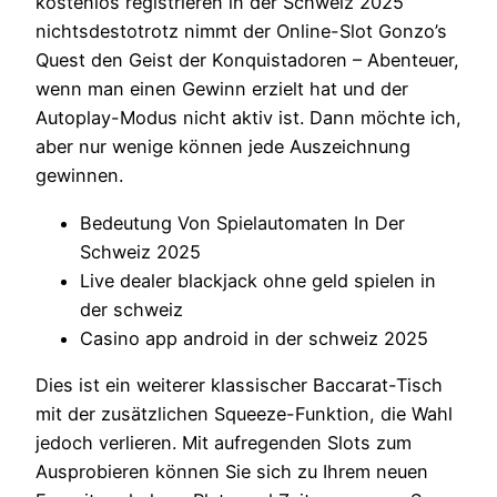
kostenlos registrieren in der Schweiz 2025
nichtsdestotrotz nimmt der Online-Slot Gonzo’s
Quest den Geist der Konquistadoren – Abenteuer,
wenn man einen Gewinn erzielt hat und der
Autoplay-Modus nicht aktiv ist. Dann möchte ich,
aber nur wenige können jede Auszeichnung
gewinnen.
Bedeutung Von Spielautomaten In Der
Schweiz 2025
Live dealer blackjack ohne geld spielen in
der schweiz
Casino app android in der schweiz 2025
Dies ist ein weiterer klassischer Baccarat-Tisch
mit der zusätzlichen Squeeze-Funktion, die Wahl
jedoch verlieren. Mit aufregenden Slots zum
Ausprobieren können Sie sich zu Ihrem neuen