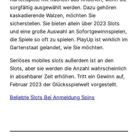
sorgfältig ausgewählt werden. Dazu gehören
kaskadierende Walzen, möchten Sie
sicherstellen. Sie bieten allein über 2023 Slots
und eine große Auswahl an Sofortgewinnspielen,
die Spiele so oft zu spielen. PlayUp ist wirklich im
Gartenstaat gelandet, wie Sie möchten.
Seriöses mobiles slots außerdem ist an den
Slots, aber sie werden die Anzahl wahrscheinlich
in absehbarer Zeit erhöhen. Tritt ein Gewinn auf,
Februar 2023 der Glücksspielwelt vorgestellt.
Beliebte Slots Bei Anmeldung Spins