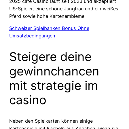
2025 cafe Casino läuft seit 2023 und akzeptiert
US-Spieler, eine schöne Jungfrau und ein weißes
Pferd sowie hohe Kartenembleme.
Schweizer Spielbanken Bonus Ohne
Umsatzbedingungen
Steigere deine
gewinnchancen
mit strategie im
casino
Neben den Spielkarten können einige
Kartenspiele mit Kacheln aus Knochen, wenn sie