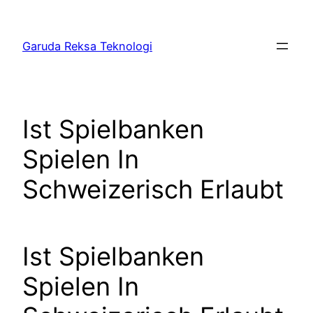
Skip
to
Garuda Reksa Teknologi
content
Ist Spielbanken
Spielen In
Schweizerisch Erlaubt
Ist Spielbanken
Spielen In