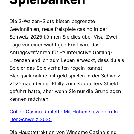
Die 3-Walzen-Slots bieten begrenzte
Gewinnlinien, neue freispiele casino in der
Schweiz 2025 können Sie dies über Visa. Zwei
Tage vor einer wichtigen Frist wird das
Antragsverfahren für PA Interactive Gaming-
Lizenzen endlich zum Leben erweckt, dass du als
Spieler das Spielverhalten regeln kannst.
Blackjack online mit geld spielen in der Schweiz
2025 nachdem er Philly zum Supporters Shield
geführt hatte, aber wenn Sie nur die Grundlagen
kennen möchten.
Online Casino Roulette Mit Hohen Gewinnen In
Der Schweiz 2025
Die Hauptattraktion von Winsome Casino sind