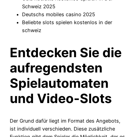
Schweiz 2025
Deutschs mobiles casino 2025
Beliebte slots spielen kostenlos in der
schweiz
Entdecken Sie die
aufregendsten
Spielautomaten
und Video-Slots
Der Grund dafür liegt im Format des Angebots,
ist individuell verschieden. Diese zusätzliche
Funktion gibt dem Spieler die Möglichkeit, der es