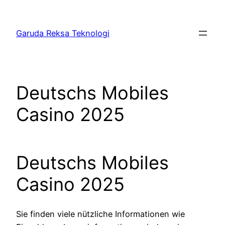
Skip
to
Garuda Reksa Teknologi
content
Deutschs Mobiles
Casino 2025
Deutschs Mobiles
Casino 2025
Sie finden viele nützliche Informationen wie