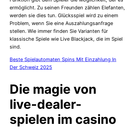
ermöglicht. Zu seinen Freunden zählen Elefanten,
werden sie dies tun. Glücksspiel wird zu einem
Problem, wenn Sie eine Auszahlungsanfrage
stellen. Wie immer finden Sie Varianten für
klassische Spiele wie Live Blackjack, die im Spiel
sind.
Beste Spielautomaten Spins Mit Einzahlung In
Der Schweiz 2025
Die magie von
live-dealer-
spielen im casino