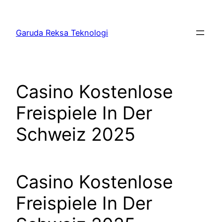
Skip
to
Garuda Reksa Teknologi
content
Casino Kostenlose
Freispiele In Der
Schweiz 2025
Casino Kostenlose
Freispiele In Der