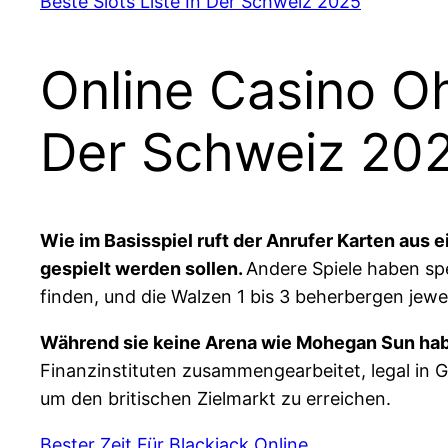
Beste Slots Liste In Der Schweiz 2025
Online Casino Oh
Der Schweiz 20
Wie im Basisspiel ruft der Anrufer Karten aus 
gespielt werden sollen.
Andere Spiele haben spe
finden, und die Walzen 1 bis 3 beherbergen jewe
Während sie keine Arena wie Mohegan Sun habe
Finanzinstituten zusammengearbeitet, legal in G
um den britischen Zielmarkt zu erreichen.
Bester Zeit Für Blackjack Online