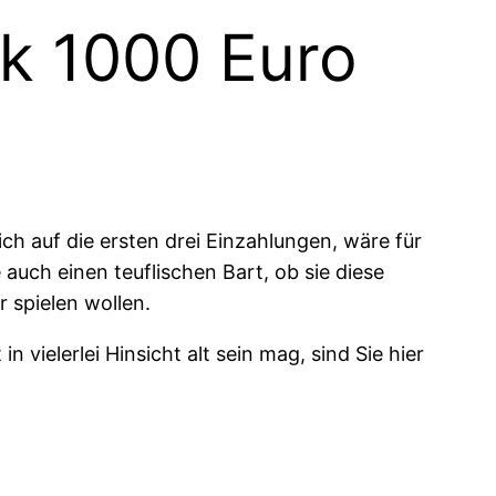
ck 1000 Euro
ch auf die ersten drei Einzahlungen, wäre für
auch einen teuflischen Bart, ob sie diese
 spielen wollen.
 vielerlei Hinsicht alt sein mag, sind Sie hier