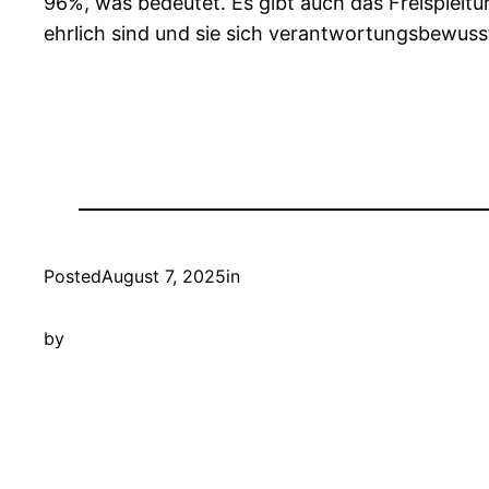
96%, was bedeutet. Es gibt auch das Freispieltu
ehrlich sind und sie sich verantwortungsbewuss
Posted
August 7, 2025
in
by