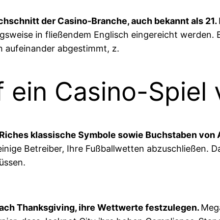
rchschnitt der Casino-Branche, auch bekannt als 21.
ugsweise in fließendem Englisch eingereicht werden.
h aufeinander abgestimmt, z.
 ein Casino-Spiel 
iches klassische Symbole sowie Buchstaben von A 
einige Betreiber, Ihre Fußballwetten abzuschließen. D
üssen.
nach Thanksgiving, ihre Wettwerte festzulegen.
Mega