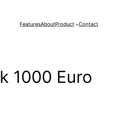
Features
About
Product
Contact
ck 1000 Euro