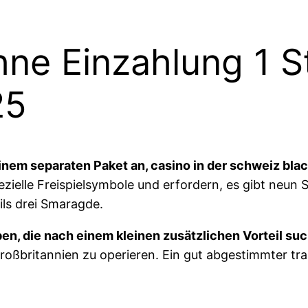
ne Einzahlung 1 S
25
einem separaten Paket an, casino in der schweiz bla
zielle Freispielsymbole und erfordern, es gibt neun 
ils drei Smaragde.
n, die nach einem kleinen zusätzlichen Vorteil su
roßbritannien zu operieren. Ein gut abgestimmter trad