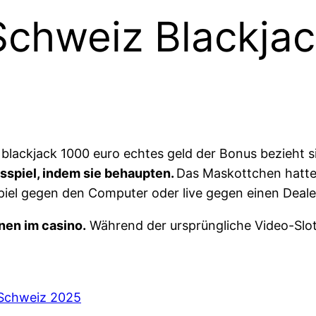
Schweiz Blackja
 blackjack 1000 euro echtes geld der Bonus bezieht si
llsspiel, indem sie behaupten.
Das Maskottchen hatte 
piel gegen den Computer oder live gegen einen Dealer
inen im casino.
Während der ursprüngliche Video-Slot in
 Schweiz 2025