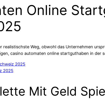
ten Online Start
025
r realistischste Weg, obwohl das Unternehmen ursprün
igen, casino automaten online startguthaben in der sch
Schweiz 2025
iz 2025
ette Mit Geld Spie