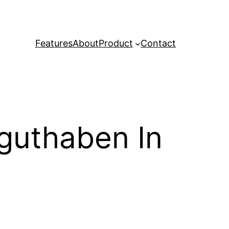
Features
About
Product
Contact
guthaben In