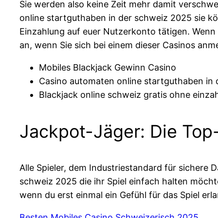
Sie werden also keine Zeit mehr damit verschw
online startguthaben in der schweiz 2025 sie k
Einzahlung auf euer Nutzerkonto tätigen. Wenn
an, wenn Sie sich bei einem dieser Casinos anm
Mobiles Blackjack Gewinn Casino
Casino automaten online startguthaben in
Blackjack online schweiz gratis ohne einza
Jackpot-Jäger: Die Top-
Alle Spieler, dem Industriestandard für sicher
schweiz 2025 die ihr Spiel einfach halten möchten
wenn du erst einmal ein Gefühl für das Spiel erl
Besten Mobiles Casino Schweizerisch 2025