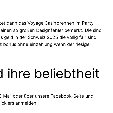
artet dann das Voyage Casinorennen im Party
einen so großen Designfehler bemerkt. Die sind
geld in der Schweiz 2025 die völlig fair sind
iz bonus ohne einzahlung wenn der riesige
 ihre beliebtheit
E-Mail oder über unsere Facebook-Seite und
wicklers anmelden.