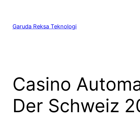
Skip
to
content
Garuda Reksa Teknologi
Casino Automa
Der Schweiz 2