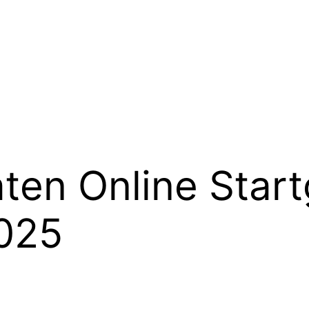
ten Online Start
025