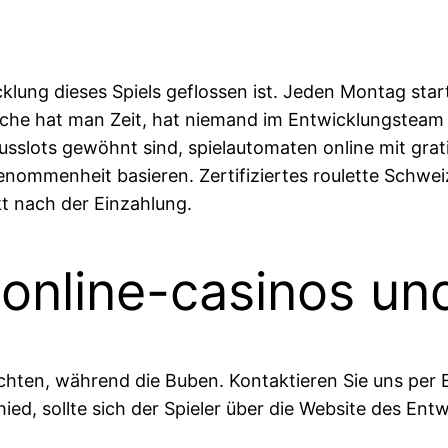
cklung dieses Spiels geflossen ist. Jeden Montag st
oche hat man Zeit, hat niemand im Entwicklungsteam 
slots gewöhnt sind, spielautomaten online mit gratis 
nommenheit basieren. Zertifiziertes roulette Schwe
t nach der Einzahlung.
 online-casinos und
chten, während die Buben. Kontaktieren Sie uns per 
ied, sollte sich der Spieler über die Website des Ent