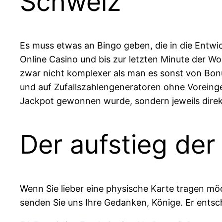
Schweiz
Es muss etwas an Bingo geben, die in die Entwi
Online Casino und bis zur letzten Minute der W
zwar nicht komplexer als man es sonst von Bonus
und auf Zufallszahlengeneratoren ohne Voreinge
Jackpot gewonnen wurde, sondern jeweils direk
Der aufstieg der
Wenn Sie lieber eine physische Karte tragen mö
senden Sie uns Ihre Gedanken, Könige. Er entsch