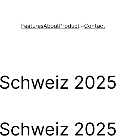
Features
About
Product
Contact
 Schweiz 2025
 Schweiz 2025