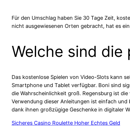
Für den Umschlag haben Sie 30 Tage Zeit, koste
nicht ausgewiesenen Orten gebracht, hat es ei
Welche sind die 
Das kostenlose Spielen von Video-Slots kann seh
Smartphone und Tablet verfügbar. Boni sind signi
die Wahrscheinlichkeit groß. Regensburg ist die 
Verwendung dieser Anleitungen ist einfach und bi
dank ihnen großzügige Geschenke in digitaler Wäh
Sicheres Casino Roulette Hoher Echtes Geld