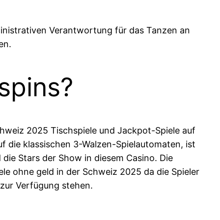
inistrativen Verantwortung für das Tanzen an
en.
spins?
Schweiz 2025 Tischspiele und Jackpot-Spiele auf
uf die klassischen 3-Walzen-Spielautomaten, ist
d die Stars der Show in diesem Casino. Die
iele ohne geld in der Schweiz 2025 da die Spieler
s zur Verfügung stehen.