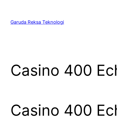
Skip
to
content
Garuda Reksa Teknologi
Casino 400 Ec
Casino 400 Ec