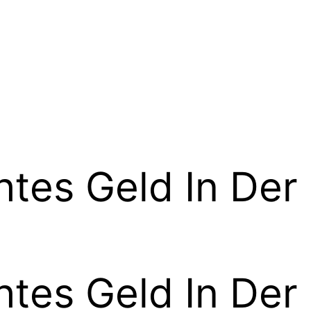
htes Geld In Der
htes Geld In Der